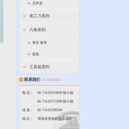
元件盒
美工刀系列
六角系列
单支 套筒
套装
工具箱系列
联系我们
Contact Us
电 话：
86-754-85319609 陈小姐
86-754-85751609 陈小姐
传 真：
86-754-85309268
地 址：
澄海东里镇新兴工业区