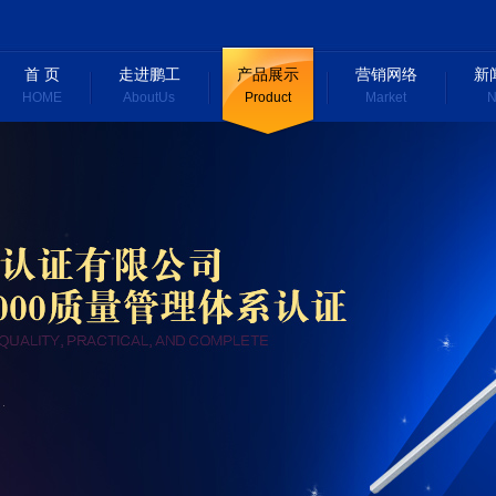
首 页
走进鹏工
产品展示
营销网络
新
HOME
AboutUs
Product
Market
N