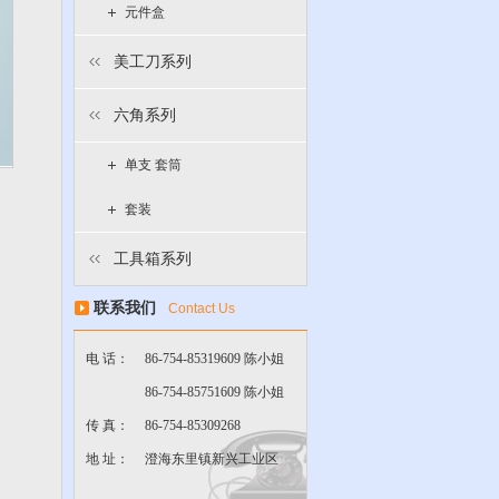
元件盒
美工刀系列
六角系列
单支 套筒
套装
工具箱系列
联系我们
Contact Us
电 话：
86-754-85319609 陈小姐
86-754-85751609 陈小姐
传 真：
86-754-85309268
地 址：
澄海东里镇新兴工业区