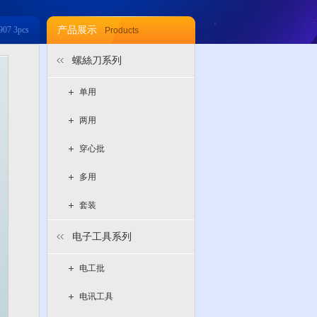
907 3pcs
产品展示
Products
螺絲刀系列
单用
两用
穿心批
多用
套装
电子工具系列
电工批
电讯工具