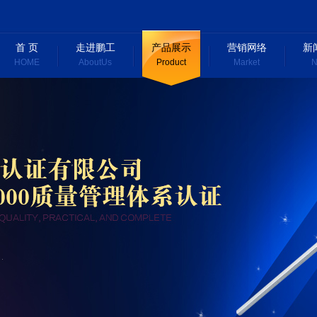
首 页
走进鹏工
产品展示
营销网络
新
HOME
AboutUs
Product
Market
N