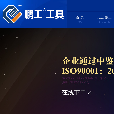
首 页
走进鹏工
HOME
AboutUs