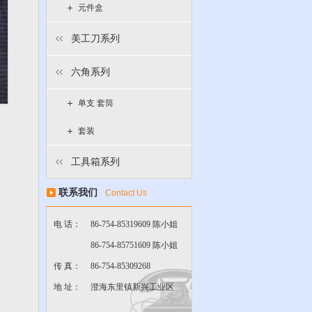
元件盒
美工刀系列
六角系列
单支 套筒
套装
工具箱系列
联系我们
Contact Us
电 话：
86-754-85319609 陈小姐
86-754-85751609 陈小姐
传 真：
86-754-85309268
地 址：
澄海东里镇新兴工业区