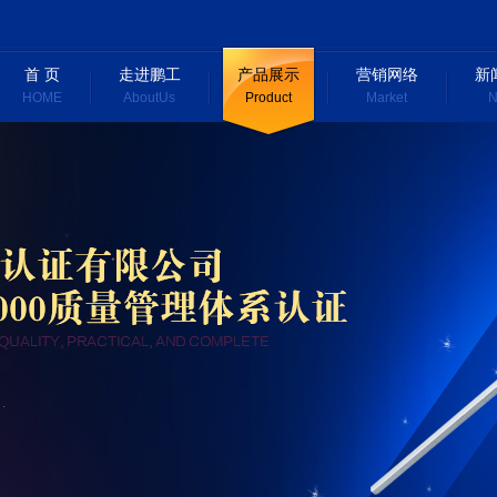
首 页
走进鹏工
产品展示
营销网络
新
HOME
AboutUs
Product
Market
N