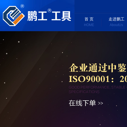
首 页
走进鹏工
HOME
AboutUs